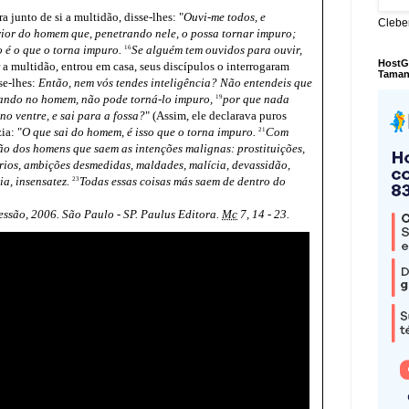
 junto de si a multidão, disse-lhes: "
Ouvi-me todos, e
Cleber
ior do homem que, penetrando nele, o possa tornar impuro;
o é o que o torna impuro.
Se alguém tem ouvidos para ouvir,
16
HostG
 a multidão, entrou em casa, seus discípulos o interrogaram
Taman
se-lhes:
Então, nem vós tendes inteligência? Não entendeis que
rando no homem, não pode torná-lo impuro,
por que nada
19
no ventre, e sai para a fossa?
" (Assim, ele declarava puros
ia: "
O que sai do homem, é isso que o torna impuro.
Com
21
ção dos homens que saem as intenções malignas: prostituições,
rios, ambições desmedidas, maldades, malícia, devassidão,
a, insensatez.
Todas essas coisas más saem de dentro do
23
essão, 2006. São Paulo - SP. Paulus Editora.
Mc
7, 14 - 23.