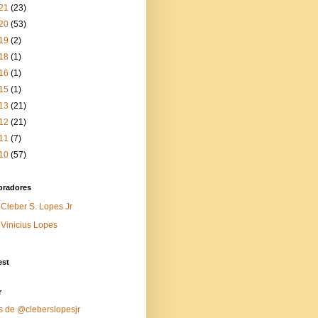
21
(23)
20
(53)
19
(2)
18
(1)
16
(1)
15
(1)
13
(21)
12
(21)
11
(7)
10
(57)
oradores
Cleber S. Lopes Jr
Vinicius Lopes
est
r
s de @cleberslopesjr