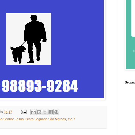
Segui
às
14:17
so Senhor Jesus Cristo Segundo São Marcos
,
mc 7