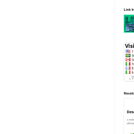
Link I
Receit