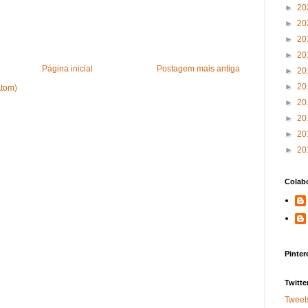
►
20
►
20
►
20
►
20
Página inicial
Postagem mais antiga
►
20
►
20
Atom)
►
20
►
20
►
20
►
20
Colab
Pinter
Twitte
Tweet