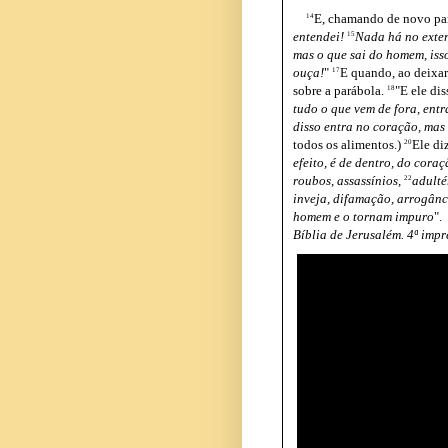
E, chamando de novo para
14
entendei!
Nada há no exter
15
mas o que sai do homem, iss
ouça!
"
E quando, ao deixar
17
sobre a parábola.
"E ele dis
18
tudo o que vem de fora, ent
disso entra no coração, mas 
todos os alimentos.)
Ele diz
20
efeito, é de dentro, do cora
roubos, assassínios,
adulté
22
inveja, difamação, arrogânci
homem e o tornam impuro
".
Bíblia de Jerusalém. 4ª impr