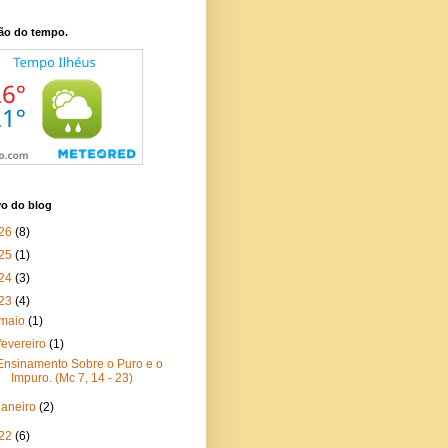
ão do tempo.
vo do blog
26
(8)
25
(1)
24
(3)
23
(4)
maio
(1)
fevereiro
(1)
Ensinamento Sobre o Puro e o
Impuro. (Mc 7, 14 - 23)
janeiro
(2)
22
(6)