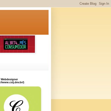
r Webdesigner
://www.cslj.dev.br/)