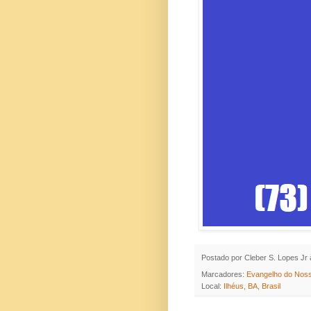
Postado por
Cleber S. Lopes Jr
Marcadores:
Evangelho do Nos
Local:
Ilhéus, BA, Brasil