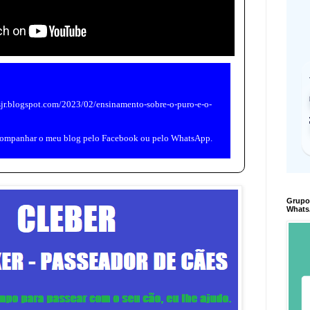
esjr.blogspot.com/2023/02/ensinamento-sobre-o-puro-e-o-
ompanhar o meu blog pelo
Facebook
ou pelo
WhatsApp
.
Grupo
Whats