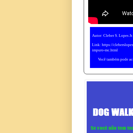
Autor:
Cleber S. Lopes Jr
.
Link:
https://cleberslop
impuro-mc.html
Você também pode ac