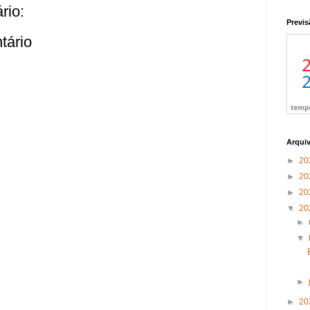
rio:
Previs
tário
Arqui
►
20
►
20
►
20
▼
20
►
▼
►
►
20