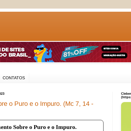
CONTATOS
023
Clebe
(https
e o Puro e o Impuro. (Mc 7, 14 -
ento Sobre o Puro e o Impuro.