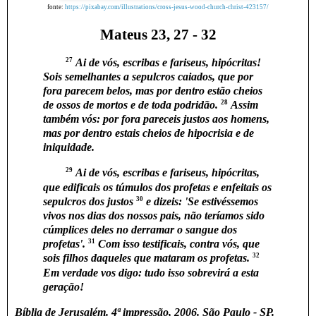
fonte:
https://pixabay.com/illustrations/cross-jesus-wood-church-christ-423157/
Mateus 23, 27 - 32
27
Ai de vós, escribas e fariseus, hipócritas!
Sois semelhantes a sepulcros caiados, que por
fora parecem belos, mas por dentro estão cheios
28
de ossos de mortos e de toda podridão.
Assim
também vós: por fora pareceis justos aos homens,
mas por dentro estais cheios de hipocrisia e de
iniquidade.
29
Ai de vós, escribas e fariseus, hipócritas,
que edificais os túmulos dos profetas e enfeitais os
30
sepulcros dos justos
e dizeis: 'Se estivéssemos
vivos nos dias dos nossos pais, não teríamos sido
cúmplices deles no derramar o sangue dos
31
profetas'.
Com isso testificais, contra vós, que
32
sois filhos daqueles que mataram os profetas.
Em verdade vos digo: tudo isso sobrevirá a esta
geração!
Bíblia de Jerusalém. 4ª impressão, 2006. São Paulo - SP.