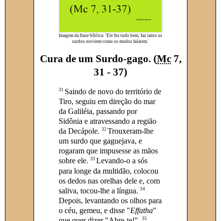
Imagem da frase bíblica: 'Ele fez tudo bem; faz tanto os
surdos ouvirem como os mudos falarem.'
Cura de um Surdo-gago. (
Mc
7,
31 - 37)
31
Saindo de novo do território de
Tiro, seguiu em direção do mar
da Galiléia, passando por
Sidônia e atravessando a região
32
da Decápole.
Trouxeram-lhe
um surdo que gaguejava, e
rogaram que impusesse as mãos
33
sobre ele.
Levando-o a sós
para longe da multidão, colocou
os dedos nas orelhas dele e, com
34
saliva, tocou-lhe a língua.
Depois, levantando os olhos para
o céu, gemeu, e disse "
Effatha
"
35
que quer dizer "Abre-te!".